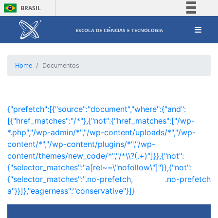
BRASIL
Simplifique!
ESCOLA DE CIÊNCIAS E TECNOLOGIA
Comunica BR
Participe
Home
Documentos
Acesso à informação
Legislação
Canais
{"prefetch":[{"source":"document","where":{"and":
[{"href_matches":"/*"},{"not":{"href_matches":["/wp-
*.php","/wp-admin/*","/wp-content/uploads/*","/wp-
content/*","/wp-content/plugins/*","/wp-
content/themes/new_code/*","/*\\?(.+)"]}},{"not":
{"selector_matches":"a[rel~=\"nofollow\"]"}},{"not":
{"selector_matches":".no-prefetch, .no-prefetch
a"}}]},"eagerness":"conservative"}]}