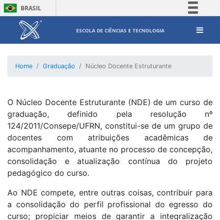
BRASIL
Simplifique!
ESCOLA DE CIÊNCIAS E TECNOLOGIA
Comunica BR
Participe
Home
Graduação
Núcleo Docente Estruturante
Acesso à informação
Legislação
Canais
O Núcleo Docente Estruturante (NDE) de um curso de
graduação, definido pela resolução nº
124/2011/Consepe/UFRN, constitui-se de um grupo de
docentes com atribuições acadêmicas de
acompanhamento, atuante no processo de concepção,
consolidação e atualização contínua do projeto
pedagógico do curso.
Ao NDE compete, entre outras coisas, contribuir para
a consolidação do perfil profissional do egresso do
curso; propiciar meios de garantir a integralização