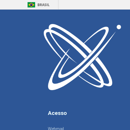
BRASIL
Home
Processos Seletivos
1ª Sessão Ordinária d
Descrição
Data de Publicação:
08/02/2021
Documentos:
Ata
Acesso
Webmail