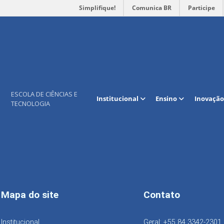
Simplifique!
Comunica BR
Participe
o COLECT – 2021
ESCOLA DE CIÊNCIAS E
Institucional
Ensino
Inovação
TECNOLOGIA
Mapa do site
Contato
Institucional
Geral: +55 84 3342-2301