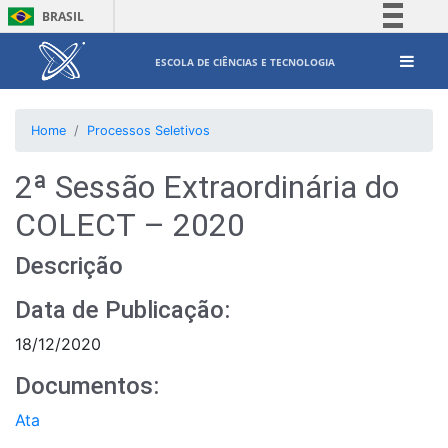
BRASIL
Simplifique!
ESCOLA DE CIÊNCIAS E TECNOLOGIA
Comunica BR
Participe
Home
Processos Seletivos
Acesso à informação
Legislação
2ª Sessão Extraordinária do
Canais
COLECT – 2020
Descrição
Data de Publicação:
18/12/2020
Documentos:
Ata