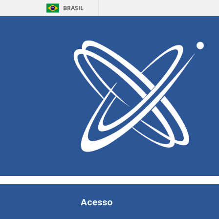
BRASIL
Home
Processos Seletivos
3ª Sessão Ordinária d
Descrição
Data de Publicação:
06/11/2020
Documentos:
Pauta
Ata
Acesso