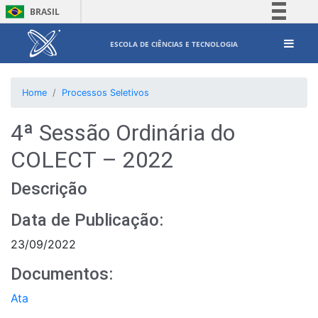
BRASIL
Simplifique!
ESCOLA DE CIÊNCIAS E TECNOLOGIA
Comunica BR
Participe
Home
Processos Seletivos
Acesso à informação
Legislação
4ª Sessão Ordinária do
Canais
COLECT – 2022
Descrição
Data de Publicação:
23/09/2022
Documentos:
Ata