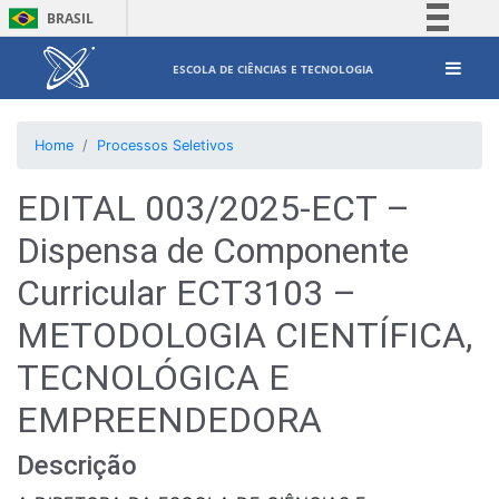
BRASIL
Simplifique!
ESCOLA DE CIÊNCIAS E TECNOLOGIA
Comunica BR
Participe
Home
Processos Seletivos
Acesso à informação
Legislação
EDITAL 003/2025-ECT –
Canais
Dispensa de Componente
Curricular ECT3103 –
METODOLOGIA CIENTÍFICA,
TECNOLÓGICA E
EMPREENDEDORA
Descrição