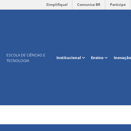
Simplifique!
Comunica BR
Participe
scola de Ciências e Tecnologia
 Tecnologia.
ESCOLA DE CIÊNCIAS E
Institucional
Ensino
Inovação
TECNOLOGIA