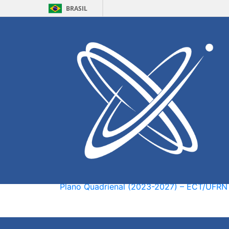
BRASIL
Home
Processos Seletivos
Planos Quadrienais da E
Descrição
Planos Quadrienais da Escola de Ciências e
Data de Publicação:
24/04/2023
Documentos:
Plano Quadrienal (2016-2019) – ECT/UFRN
Plano Quadrienal (2023-2027) – ECT/UFRN