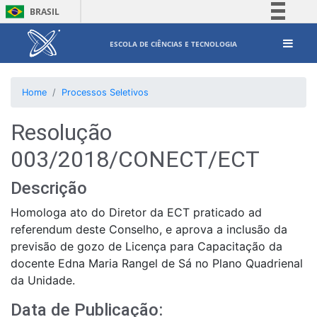
BRASIL
Simplifique!
ESCOLA DE CIÊNCIAS E TECNOLOGIA
Comunica BR
Participe
Home
Processos Seletivos
Acesso à informação
Legislação
Resolução
Canais
003/2018/CONECT/ECT
Descrição
Homologa ato do Diretor da ECT praticado ad
referendum deste Conselho, e aprova a inclusão da
previsão de gozo de Licença para Capacitação da
docente Edna Maria Rangel de Sá no Plano Quadrienal
da Unidade.
Data de Publicação: