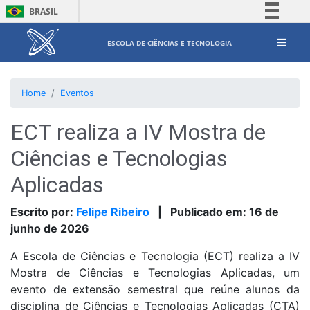
BRASIL
Simplifique!
ESCOLA DE CIÊNCIAS E TECNOLOGIA
Comunica BR
Participe
Home
Eventos
Acesso à informação
Legislação
ECT realiza a IV Mostra de
Canais
Ciências e Tecnologias
Aplicadas
Escrito por:
Felipe Ribeiro
|
Publicado em:
16 de
junho de 2026
A Escola de Ciências e Tecnologia (ECT) realiza a IV
Mostra de Ciências e Tecnologias Aplicadas, um
evento de extensão semestral que reúne alunos da
disciplina de Ciências e Tecnologias Aplicadas (CTA)