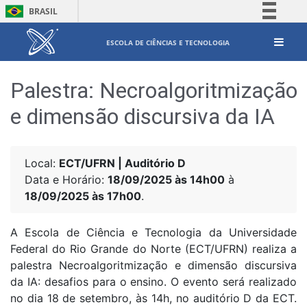
BRASIL
Simplifique!
ESCOLA DE CIÊNCIAS E TECNOLOGIA
Comunica BR
Participe
Palestra: Necroalgoritmização
Acesso à informação
e dimensão discursiva da IA
Legislação
Canais
Local:
ECT/UFRN | Auditório D
Data e Horário:
18/09/2025 às 14h00
à
18/09/2025 às 17h00
.
A Escola de Ciência e Tecnologia da Universidade
Federal do Rio Grande do Norte (ECT/UFRN) realiza a
palestra Necroalgoritmização e dimensão discursiva
da IA: desafios para o ensino. O evento será realizado
no dia 18 de setembro, às 14h, no auditório D da ECT.