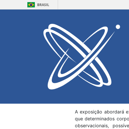
BRASIL
Seminário sob
Local:
Miniauditório 
Data e Horário:
15/07
Acontece nesta quarta-fe
o seminário de finaliza
(PPgEA). A atividade t
Láctea e será ministrada
Durante a palestra, ser
(VVV) e VVVX, que iden
VVV-WIT (What Is This?).
A exposição abordará e
que determinados corpos
observacionais, possí