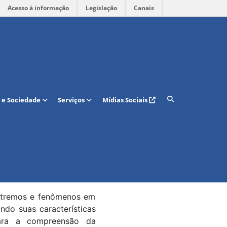
Acesso à informação
Legislação
Canais
áctea
ncias e Tecnologia (ECT),
 e Sociedade
Serviços
Mídias Sociais
 Engenharia Aeroespacial
T e as Surpresas da Via
iables in the Vía Láctea
ermelho conhecidos como
extremos e fenômenos em
ndo suas características
 para a compreensão da