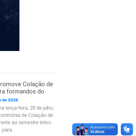
romove Colação de
ara formandos do
e Ciências e
ho de 2026
ogia
a terça-feira, 28 de julho,
 cerimônia de Colação de
rente ao semestre letivo
1 para…