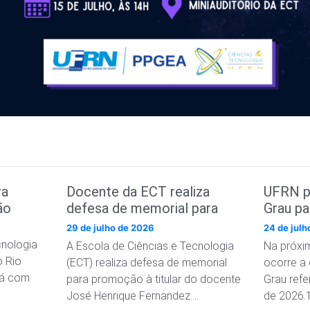
ra
Docente da ECT realiza
UFRN p
ão
defesa de memorial para
Grau p
promoção à classe Titular
curso d
29 de julho de 2026
24 de jul
Tecnol
cnologia
A Escola de Ciências e Tecnologia
Na próxim
o Rio
(ECT) realiza defesa de memorial
ocorre a
tá com
para promoção à titular do docente
Grau refe
José Henrique Fernandez….
de 2026.