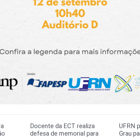
ra
Docente da ECT realiza
UFRN p
ão
defesa de memorial para
Grau p