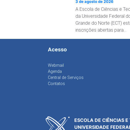
3 de agosto de 2026
A Escola de Ciências e Te
da Universidade Federal d
Grande do Norte (ECT) es
inscrições abertas para…
Acesso
Webmail
Agenda
Central de Serviços
Contatos
ESCOLA DE CIÊNCIAS E
UNIVERSIDADE FEDERA