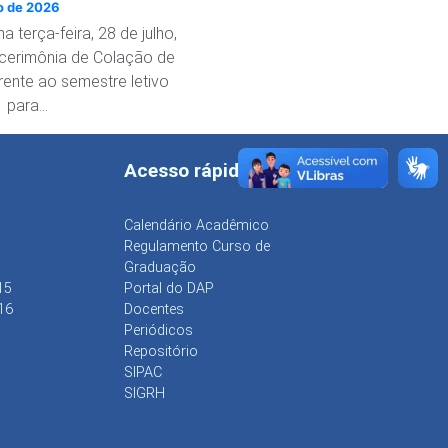
e Ciências e
ho de 2026
ogia
a terça-feira, 28 de julho,
 cerimônia de Colação de
rente ao semestre letivo
1 para…
Acesso rápido
Calendário Acadêmico
Regulamento Curso de
Graduação
15
Portal do DAP
16
Docentes
Periódicos
Repositório
SIPAC
SIGRH