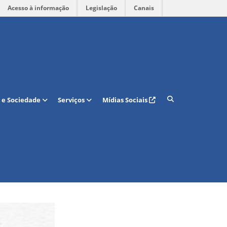
Acesso à informação
Legislação
Canais
rgética Sustentável na
 e Sociedade
Serviços
Mídias Sociais
logia da UFRN, promove a
o D da ECT. O PRH é um
raduação voltado para a
s da bolsa de iniciação
 sobre o programa e para