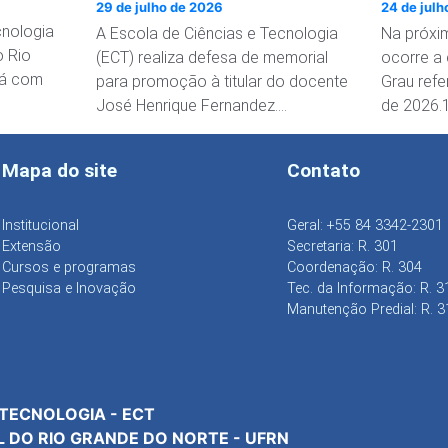
promoção à classe Titular
curso d
29 de julho de 2026
24 de jul
Tecnol
cnologia
A Escola de Ciências e Tecnologia
Na próxim
o Rio
(ECT) realiza defesa de memorial
ocorre a
tá com
para promoção à titular do docente
Grau refe
José Henrique Fernandez….
de 2026.
Mapa do site
Contato
Institucional
Geral: +55 84 3342-2301
Extensão
Secretaria: R. 301
Cursos e programas
Coordenação: R. 304
Pesquisa e Inovação
Tec. da Informação: R. 3
Manutenção Predial: R. 3
 TECNOLOGIA - ECT
L DO RIO GRANDE DO NORTE - UFRN