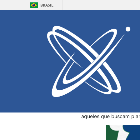
BRASIL
PRH 25 – Pal
Local:
Auditório D da
Data e Horário:
12/09
O Programa de Recurso
Margem Equatorial Brasi
palestra de abertura 
programa diferenciado 
área de Petróleo, Gás Na
Os discentes que farão
científica por 24 meses
aqueles que buscam pla