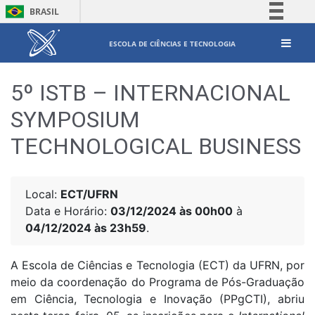
BRASIL
Simplifique!
ESCOLA DE CIÊNCIAS E TECNOLOGIA
Comunica BR
Participe
5º ISTB – INTERNACIONAL
Acesso à informação
SYMPOSIUM
Legislação
TECHNOLOGICAL BUSINESS
Canais
Local:
ECT/UFRN
Data e Horário:
03/12/2024 às 00h00
à
04/12/2024 às 23h59
.
A Escola de Ciências e Tecnologia (ECT) da UFRN, por
meio da coordenação do Programa de Pós-Graduação
em Ciência, Tecnologia e Inovação (PPgCTI), abriu