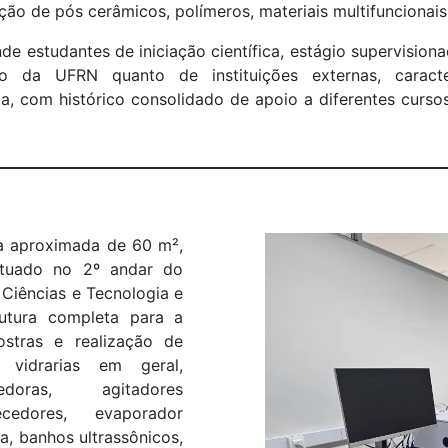
ação de pós cerâmicos, polímeros, materiais multifunciona
e estudantes de iniciação científica, estágio supervision
to da UFRN quanto de instituições externas, carac
ria, com histórico consolidado de apoio a diferentes curso
a aproximada de 60 m²,
ituado no 2º andar do
 Ciências e Tecnologia e
rutura completa para a
stras e realização de
do vidrarias em geral,
doras, agitadores
cedores, evaporador
a, banhos ultrassônicos,