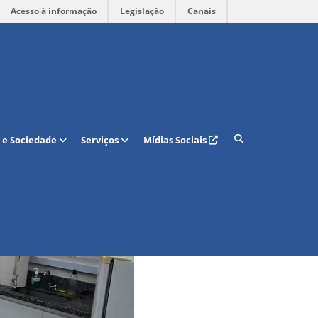
Acesso à informação
Legislação
Canais
 e Sociedade
Serviços
Mídias Sociais
cionais e