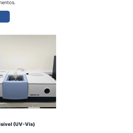
mentos.
isível (UV-Vis)