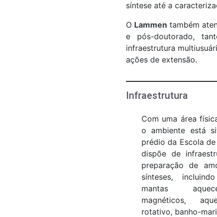
síntese até a caracteriz
O
Lammen
também atend
e pós-doutorado, tan
infraestrutura multiusuá
ações de extensão.
Infraestrutura
Com uma área físic
o ambiente está s
prédio da Escola de
dispõe de infraest
preparação de amo
sínteses, incluin
mantas aquece
magnéticos, aque
rotativo, banho-mari