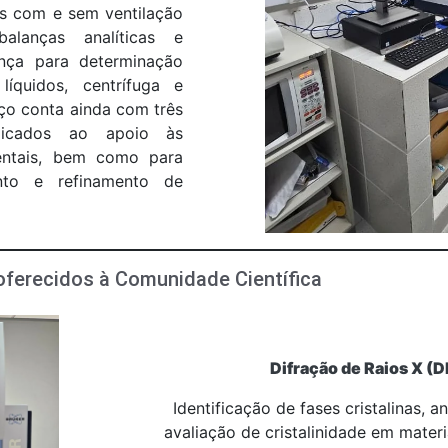
as com e sem ventilação
alanças analíticas e
lança para determinação
íquidos, centrífuga e
aço conta ainda com três
dicados ao apoio às
mentais, bem como para
ento e refinamento de
 oferecidos à Comunidade Científica
Difração de Raios X (
Identificação de fases cristalinas, an
avaliação de cristalinidade em materia