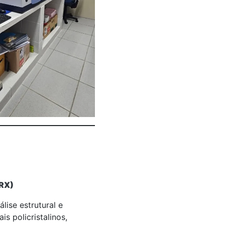
DRX)
álise estrutural e
is policristalinos,