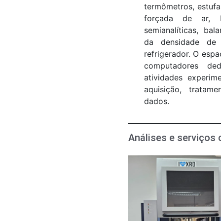
termômetros, estuf
forçada de ar, b
semianalíticas, ba
da densidade de l
refrigerador. O esp
computadores de
atividades experi
aquisição, tratam
dados.
Análises e serviços