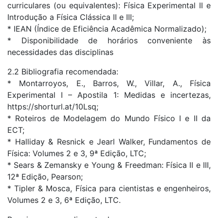
curriculares (ou equivalentes): Física Experimental II e
Introdução a Física Clássica II e III;
* IEAN (Índice de Eficiência Acadêmica Normalizado);
* Disponibilidade de horários conveniente às
necessidades das disciplinas
2.2 Bibliografia recomendada:
* Montarroyos, E., Barros, W., Villar, A., Física
Experimental I – Apostila 1: Medidas e incertezas,
https://shorturl.at/10Lsq;
* Roteiros de Modelagem do Mundo Físico I e II da
ECT;
* Halliday & Resnick e Jearl Walker, Fundamentos de
Física: Volumes 2 e 3, 9ª Edição, LTC;
* Sears & Zemansky e Young & Freedman: Física II e III,
12ª Edição, Pearson;
* Tipler & Mosca, Física para cientistas e engenheiros,
Volumes 2 e 3, 6ª Edição, LTC.