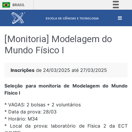
BRASIL
Simplifique!
ESCOLA DE CIÊNCIAS E TECNOLOGIA
Comunica BR
Participe
[Monitoria] Modelagem do
Acesso à informação
Mundo Físico I
Legislação
Canais
Inscrições
de 24/03/2025 até 27/03/2025
Seleção para monitoria de Modelagem do Mundo
Físico I
* VAGAS: 2 bolsas + 2 voluntários
* Data da prova: 28/03
* Horário: M34
* Local da prova: laboratório de Física 2 da ECT