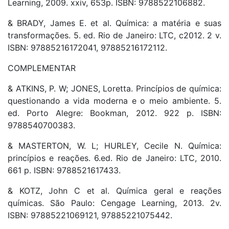
Learning, 2009. xxiv, 653p. ISBN: 9788522106882.
& BRADY, James E. et al. Química: a matéria e suas
transformações. 5. ed. Rio de Janeiro: LTC, c2012. 2 v.
ISBN: 97885216172041, 97885216172112.
COMPLEMENTAR
& ATKINS, P. W; JONES, Loretta. Princípios de química:
questionando a vida moderna e o meio ambiente. 5.
ed. Porto Alegre: Bookman, 2012. 922 p. ISBN:
9788540700383.
& MASTERTON, W. L; HURLEY, Cecile N. Química:
princípios e reações. 6.ed. Rio de Janeiro: LTC, 2010.
661 p. ISBN: 9788521617433.
& KOTZ, John C et al. Química geral e reações
químicas. São Paulo: Cengage Learning, 2013. 2v.
ISBN: 97885221069121, 97885221075442.