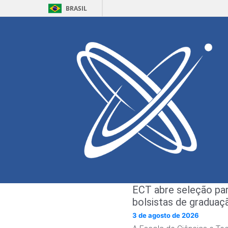
BRASIL
Seleção de Mo
Inscrições
de 26/02/
A disicplina de Cálculo
quatro vagas remunerada
Na seleção será avali
realização de entrevista.
As inscrições podem ser 
ECT abre seleção pa
bolsistas de graduaç
3 de agosto de 2026