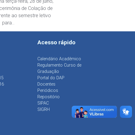
a terça-feira, 28 de julho,
 cerimônia de Colação de
rente ao semestre letivo
1 para…
Acesso rápido
Calendário Acadêmico
Regulamento Curso de
Graduação
15
Portal do DAP
16
Docentes
Periódicos
Repositório
SIPAC
SIGRH