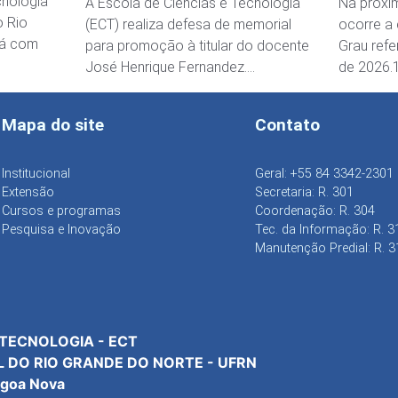
cnologia
A Escola de Ciências e Tecnologia
Na próxim
o Rio
(ECT) realiza defesa de memorial
ocorre a
tá com
para promoção à titular do docente
Grau refe
José Henrique Fernandez….
de 2026.
Mapa do site
Contato
Institucional
Geral: +55 84 3342-2301
Extensão
Secretaria: R. 301
Cursos e programas
Coordenação: R. 304
Pesquisa e Inovação
Tec. da Informação: R. 3
Manutenção Predial: R. 3
 TECNOLOGIA - ECT
L DO RIO GRANDE DO NORTE - UFRN
agoa Nova