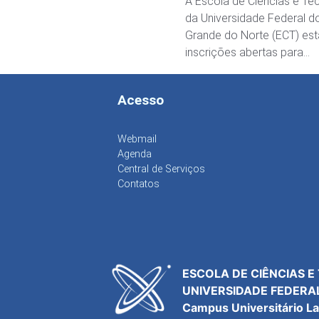
A Escola de Ciências e Te
da Universidade Federal d
Grande do Norte (ECT) es
inscrições abertas para…
Acesso
Webmail
Agenda
Central de Serviços
Contatos
ESCOLA DE CIÊNCIAS E
UNIVERSIDADE FEDERA
Campus Universitário L