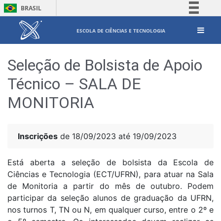
BRASIL
Simplifique!
ESCOLA DE CIÊNCIAS E TECNOLOGIA
Comunica BR
Participe
Seleção de Bolsista de Apoio
Acesso à informação
Técnico – SALA DE
Legislação
MONITORIA
Canais
Inscrições
de 18/09/2023 até 19/09/2023
Está aberta a seleção de bolsista da Escola de
Ciências e Tecnologia (ECT/UFRN), para atuar na Sala
de Monitoria a partir do mês de outubro. Podem
participar da seleção alunos de graduação da UFRN,
nos turnos T, TN ou N, em qualquer curso, entre o 2º e