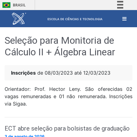
BRASIL
Simplifique!
ESCOLA DE CIÊNCIAS E TECNOLOGIA
Comunica BR
Participe
Seleção para Monitoria de
Acesso à informação
Cálculo II + Álgebra Linear
Legislação
Canais
Inscrições
de 08/03/2023 até 12/03/2023
Orientador: Prof. Hector Leny. São oferecidas 02
vagas remuneradas e 01 não remunerada. Inscrições
via Sigaa.
ECT abre seleção para bolsistas de graduação
3 de agosto de 2026