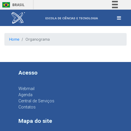
BRASIL
Simplifique!
ESCOLA DE CIÊNCIAS E TECNOLOGIA
Comunica BR
Participe
Home
Organograma
Acesso à informação
Legislação
Canais
Acesso
Webmail
Agenda
Central de Serviços
Contatos
Mapa do site