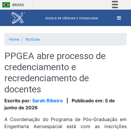
BRASIL
Simplifique!
ESCOLA DE CIÊNCIAS E TECNOLOGIA
Comunica BR
Participe
Home
Notícias
Acesso à informação
Legislação
PPGEA abre processo de
Canais
credenciamento e
recredenciamento de
docentes
Escrito por:
Sarah Ribeiro
|
Publicado em:
5 de
junho de 2026
A Coordenação do Programa de Pós-Graduação em
Engenharia Aeroespacial está com as inscrições