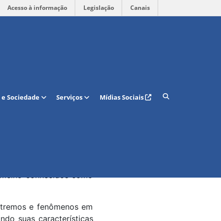
Acesso à informação
Legislação
Canais
telar na Via
 e Sociedade
Serviços
Mídias Sociais
a Escola de Ciências e
ma de Pós-Graduação em
ado: Os Objetos VVV-WIT
Saito.
iables in the Vía Láctea
ermelho conhecidos como
extremos e fenômenos em
ndo suas características