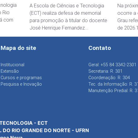
Tecnol
cnologia
A Escola de Ciências e Tecnologia
Na próxim
o Rio
(ECT) realiza defesa de memorial
ocorre a
tá com
para promoção à titular do docente
Grau refe
José Henrique Fernandez….
de 2026.
Mapa do site
Contato
Institucional
Geral: +55 84 3342-2301
Extensão
Secretaria: R. 301
Cursos e programas
Coordenação: R. 304
Pesquisa e Inovação
Tec. da Informação: R. 3
Manutenção Predial: R. 3
 TECNOLOGIA - ECT
L DO RIO GRANDE DO NORTE - UFRN
agoa Nova