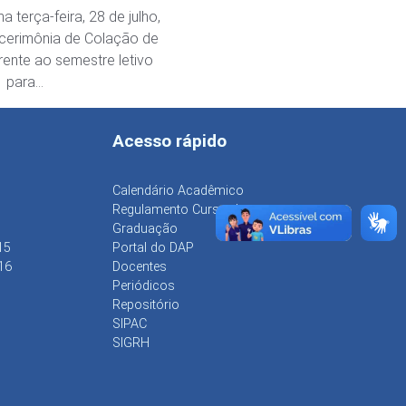
ogia
a terça-feira, 28 de julho,
 cerimônia de Colação de
rente ao semestre letivo
1 para…
Acesso rápido
Calendário Acadêmico
Regulamento Curso de
Graduação
15
Portal do DAP
16
Docentes
Periódicos
Repositório
SIPAC
SIGRH