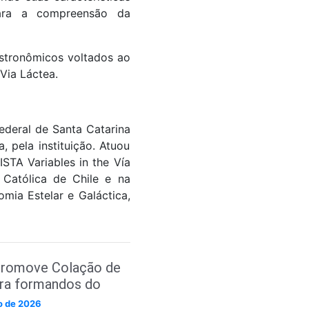
 para a compreensão da
stronômicos voltados ao
Via Láctea.
ederal de Santa Catarina
 pela instituição. Atuou
ISTA Variables in the Vía
 Católica de Chile e na
mia Estelar e Galáctica,
romove Colação de
ara formandos do
e Ciências e
ho de 2026