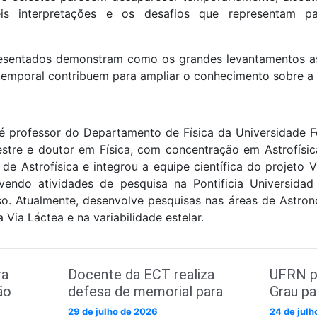
veis interpretações e os desafios que representam
esentados demonstram como os grandes levantamentos a
 temporal contribuem para ampliar o conhecimento sobre a 
é professor do Departamento de Física da Universidade F
stre e doutor em Física, com concentração em Astrofísica,
de Astrofísica e integrou a equipe científica do projeto V
vendo atividades de pesquisa na Pontificia Universidad
so. Atualmente, desenvolve pesquisas nas áreas de Astrono
 Via Láctea e na variabilidade estelar.
ra
Docente da ECT realiza
UFRN p
ão
defesa de memorial para
Grau p
promoção à classe Titular
curso d
29 de julho de 2026
24 de jul