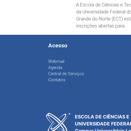
A Escola de Ciências e Te
da Universidade Federal d
Grande do Norte (ECT) es
inscrições abertas para…
Acesso
Webmail
Agenda
Central de Serviços
Contatos
ESCOLA DE CIÊNCIAS E
UNIVERSIDADE FEDERA
Campus Universitário L