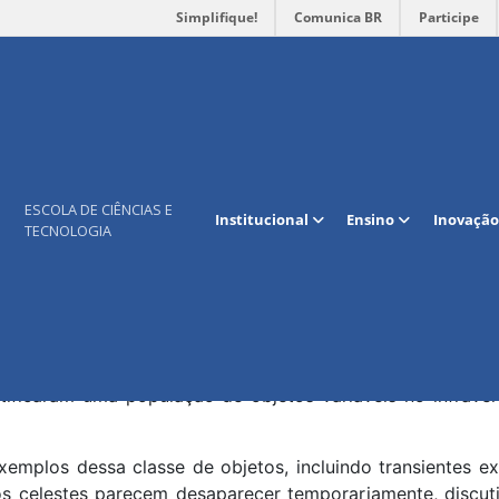
Simplifique!
Comunica BR
Participe
 seminário sobre variabilidade es
ro
|
Publicado em:
7 de julho de 2026
ESCOLA DE CIÊNCIAS E
Institucional
Ensino
Inovação
TECNOLOGIA
emana, no dia 15 de julho, às 14h, no miniauditório d
eminário de finalização do semestre letivo do Progra
l (PPgEA). A atividade terá como tema Caçando o Inesper
ctea e será ministrada pelo pesquisador Roberto Kalbusch 
ão apresentados resultados dos levantamentos VISTA Var
tificaram uma população de objetos variáveis no infrav
xemplos dessa classe de objetos, incluindo transientes 
 celestes parecem desaparecer temporariamente, discuti