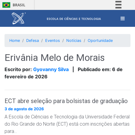
BRASIL
Simplifique!
ESCOLA DE CIÊNCIAS E TECNOLOGIA
Comunica BR
Participe
Home
Defesa
Eventos
Notícias
Oportunidade
Acesso à informação
Legislação
Erivânia Melo de Morais
Canais
Escrito por:
Gyovanny Silva
|
Publicado em:
6 de
fevereiro de 2026
ECT abre seleção para bolsistas de graduação
3 de agosto de 2026
A Escola de Ciências e Tecnologia da Universidade Federal
do Rio Grande do Norte (ECT) está com inscrições abertas
para…