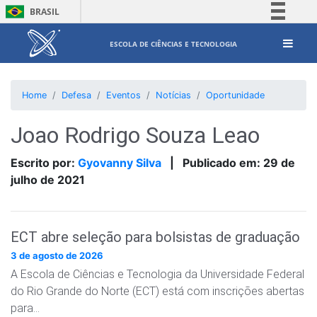
BRASIL
Simplifique!
ESCOLA DE CIÊNCIAS E TECNOLOGIA
Comunica BR
Participe
Home
Defesa
Eventos
Notícias
Oportunidade
Acesso à informação
Legislação
Joao Rodrigo Souza Leao
Canais
Escrito por:
Gyovanny Silva
|
Publicado em:
29 de
julho de 2021
ECT abre seleção para bolsistas de graduação
3 de agosto de 2026
A Escola de Ciências e Tecnologia da Universidade Federal
do Rio Grande do Norte (ECT) está com inscrições abertas
para…