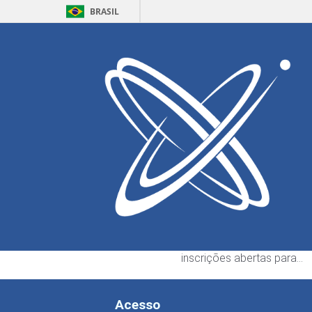
BRASIL
Home
Defesa
Eventos
Leonardo Maf
Escrito por:
Gyovanny Si
ECT abre seleção pa
bolsistas de graduaç
3 de agosto de 2026
A Escola de Ciências e Te
da Universidade Federal d
Grande do Norte (ECT) es
inscrições abertas para…
Acesso