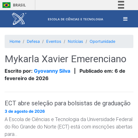
BRASIL
Simplifique!
ESCOLA DE CIÊNCIAS E TECNOLOGIA
Comunica BR
Participe
Home
Defesa
Eventos
Notícias
Oportunidade
Acesso à informação
Legislação
Mykarla Xavier Emerenciano
Canais
Escrito por:
Gyovanny Silva
|
Publicado em:
6 de
fevereiro de 2026
ECT abre seleção para bolsistas de graduação
3 de agosto de 2026
A Escola de Ciências e Tecnologia da Universidade Federal
do Rio Grande do Norte (ECT) está com inscrições abertas
para…