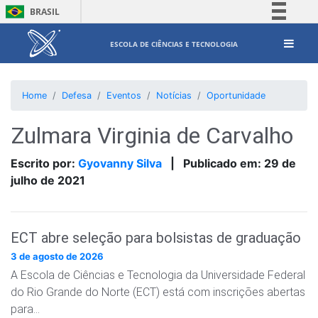
BRASIL
Simplifique!
ESCOLA DE CIÊNCIAS E TECNOLOGIA
Comunica BR
Participe
Home
Defesa
Eventos
Notícias
Oportunidade
Acesso à informação
Legislação
Zulmara Virginia de Carvalho
Canais
Escrito por:
Gyovanny Silva
|
Publicado em:
29 de
julho de 2021
ECT abre seleção para bolsistas de graduação
3 de agosto de 2026
A Escola de Ciências e Tecnologia da Universidade Federal
do Rio Grande do Norte (ECT) está com inscrições abertas
para…