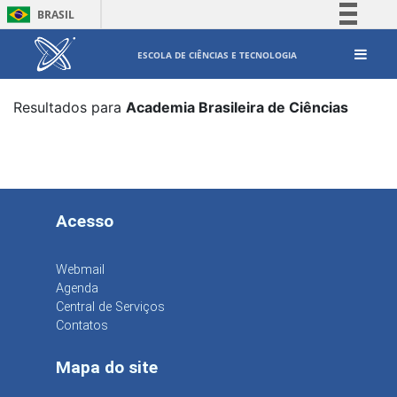
BRASIL
Simplifique!
ESCOLA DE CIÊNCIAS E TECNOLOGIA
Comunica BR
Participe
Resultados para
Academia Brasileira de Ciências
Acesso à informação
Legislação
Canais
Acesso
Webmail
Agenda
Central de Serviços
Contatos
Mapa do site