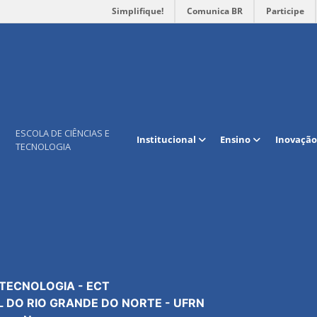
Simplifique!
Comunica BR
Participe
Mapa do site
Contato
ESCOLA DE CIÊNCIAS E
Institucional
Ensino
Inovação
TECNOLOGIA
Institucional
Geral: +55 84 3342-2301
Extensão
Secretaria: R. 301
Cursos e programas
Coordenação: R. 304
Pesquisa e Inovação
Tec. da Informação: R. 3
Manutenção Predial: R. 3
 TECNOLOGIA - ECT
L DO RIO GRANDE DO NORTE - UFRN