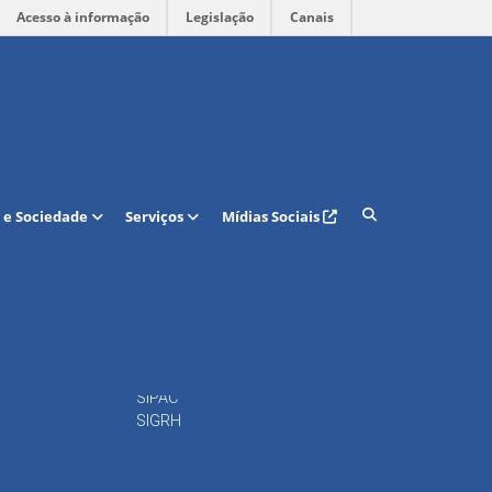
Acesso à informação
Legislação
Canais
Acesso rápido
 e Sociedade
Serviços
Mídias Sociais
Calendário Acadêmico
Regulamento Curso de
Graduação
15
Portal do DAP
16
Docentes
Periódicos
Repositório
SIPAC
SIGRH