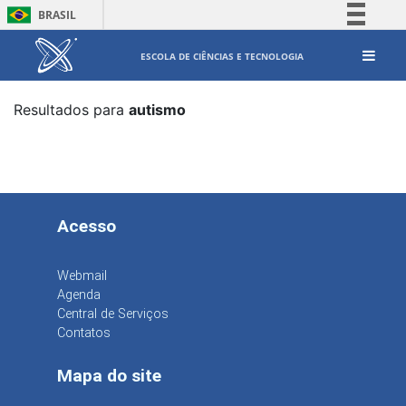
BRASIL
Simplifique!
ESCOLA DE CIÊNCIAS E TECNOLOGIA
Comunica BR
Participe
Resultados para
autismo
Acesso à informação
Legislação
Canais
Acesso
Webmail
Agenda
Central de Serviços
Contatos
Mapa do site