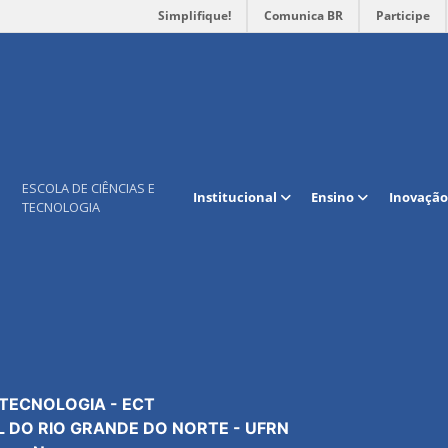
Simplifique!
Comunica BR
Participe
Mapa do site
Contato
ESCOLA DE CIÊNCIAS E
Institucional
Ensino
Inovação
TECNOLOGIA
Institucional
Geral: +55 84 3342-2301
Extensão
Secretaria: R. 301
Cursos e programas
Coordenação: R. 304
Pesquisa e Inovação
Tec. da Informação: R. 3
Manutenção Predial: R. 3
 TECNOLOGIA - ECT
L DO RIO GRANDE DO NORTE - UFRN