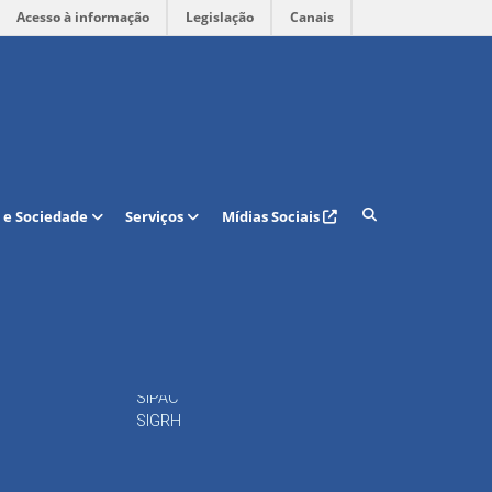
Acesso à informação
Legislação
Canais
Acesso rápido
 e Sociedade
Serviços
Mídias Sociais
Calendário Acadêmico
Regulamento Curso de
Graduação
15
Portal do DAP
16
Docentes
Periódicos
Repositório
SIPAC
SIGRH