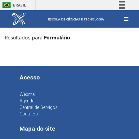
BRASIL
Simplifique!
ESCOLA DE CIÊNCIAS E TECNOLOGIA
Comunica BR
Participe
Resultados para
Formulário
Acesso à informação
Legislação
Canais
Acesso
Webmail
Agenda
Central de Serviços
Contatos
Mapa do site