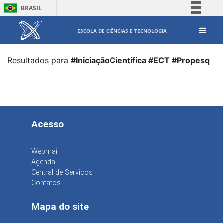
BRASIL
Simplifique!
ESCOLA DE CIÊNCIAS E TECNOLOGIA
Comunica BR
Participe
Resultados para
#IniciaçãoCientifica #ECT #Propesq
Acesso à informação
Legislação
Canais
Acesso
Webmail
Agenda
Central de Serviços
Contatos
Mapa do site