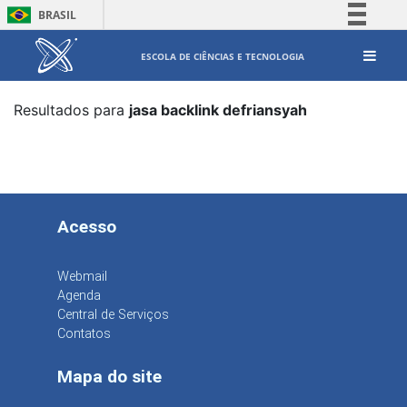
BRASIL
Simplifique!
ESCOLA DE CIÊNCIAS E TECNOLOGIA
Comunica BR
Participe
Resultados para
jasa backlink defriansyah
Acesso à informação
Legislação
Canais
Acesso
Webmail
Agenda
Central de Serviços
Contatos
Mapa do site