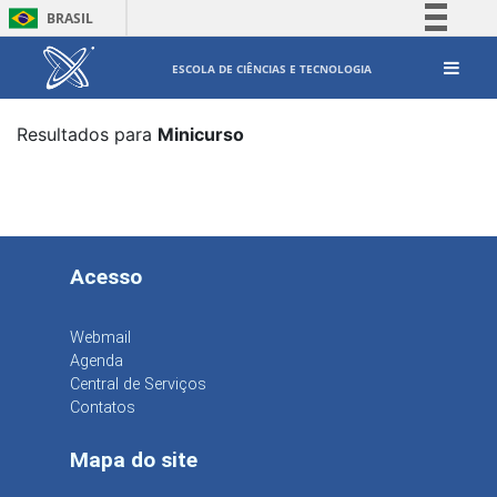
BRASIL
Simplifique!
ESCOLA DE CIÊNCIAS E TECNOLOGIA
Comunica BR
Participe
Resultados para
Minicurso
Acesso à informação
Legislação
Canais
Acesso
Webmail
Agenda
Central de Serviços
Contatos
Mapa do site