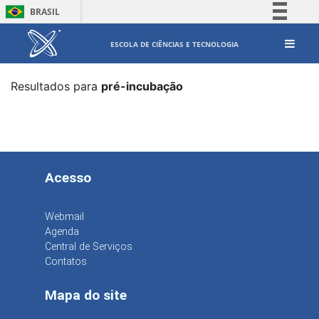
BRASIL
Simplifique!
ESCOLA DE CIÊNCIAS E TECNOLOGIA
Comunica BR
Participe
Resultados para
pré-incubação
Acesso à informação
Legislação
Canais
Acesso
Webmail
Agenda
Central de Serviços
Contatos
Mapa do site