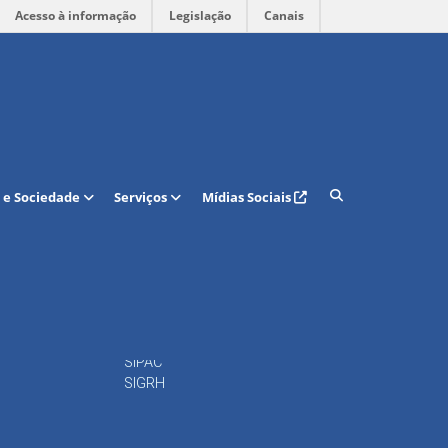
Acesso à informação
Legislação
Canais
Acesso rápido
 e Sociedade
Serviços
Mídias Sociais
Calendário Acadêmico
Regulamento Curso de
Graduação
15
Portal do DAP
16
Docentes
Periódicos
Repositório
SIPAC
SIGRH