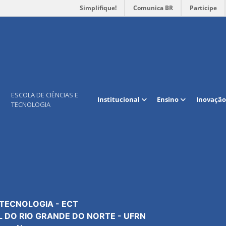
Simplifique!
Comunica BR
Participe
Mapa do site
Contato
ESCOLA DE CIÊNCIAS E
Institucional
Ensino
Inovação
TECNOLOGIA
Institucional
Geral: +55 84 3342-2301
Extensão
Secretaria: R. 301
Cursos e programas
Coordenação: R. 304
Pesquisa e Inovação
Tec. da Informação: R. 3
Manutenção Predial: R. 3
 TECNOLOGIA - ECT
L DO RIO GRANDE DO NORTE - UFRN