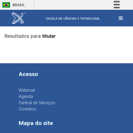
BRASIL
Simplifique!
ESCOLA DE CIÊNCIAS E TECNOLOGIA
Comunica BR
Participe
Resultados para
titular
Acesso à informação
Legislação
Canais
Acesso
Webmail
Agenda
Central de Serviços
Contatos
Mapa do site