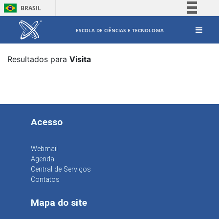
BRASIL
Simplifique!
ESCOLA DE CIÊNCIAS E TECNOLOGIA
Comunica BR
Participe
Resultados para
Visita
Acesso à informação
Legislação
Canais
Acesso
Webmail
Agenda
Central de Serviços
Contatos
Mapa do site