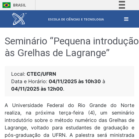
BRASIL
Simplifique!
ESCOLA DE CIÊNCIAS E TECNOLOGIA
Comunica BR
Participe
Seminário “Pequena introdução
Acesso à informação
às Grelhas de Lagrange”
Legislação
Canais
Local:
CTEC/UFRN
Data e Horário:
04/11/2025 às 10h30
à
04/11/2025 às 12h00
.
A Universidade Federal do Rio Grande do Norte
realiza, na próxima terça-feira (4), um seminário
introdutório sobre o método numérico das Grelhas de
Lagrange, voltado para estudantes de graduação e
pós-graduação da UFRN. A palestra será ministrada