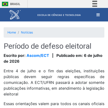
BRASIL
Simplifique!
ESCOLA DE CIÊNCIAS E TECNOLOGIA
Comunica BR
Participe
Home
Notícias
Acesso à informação
Legislação
Período de defeso eleitoral
Canais
Escrito por:
Ascom/ECT
|
Publicado em:
6 de julho
de 2026
Entre 4 de julho e o fim das eleições, instituições
públicas devem seguir regras específicas de
comunicação. A ECT/UFRN passará a adotar somente
publicações informativas, em atendimento à legislação
eleitoral
Essas orientações valem para todos os canais oficiais