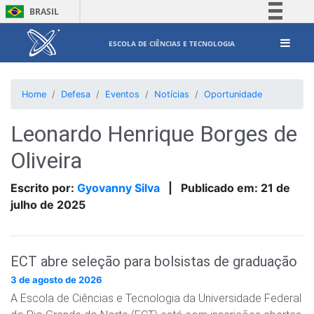
BRASIL
Simplifique!
ESCOLA DE CIÊNCIAS E TECNOLOGIA
Comunica BR
Participe
Home
Defesa
Eventos
Notícias
Oportunidade
Acesso à informação
Legislação
Leonardo Henrique Borges de
Canais
Oliveira
Escrito por:
Gyovanny Silva
|
Publicado em:
21 de
julho de 2025
ECT abre seleção para bolsistas de graduação
3 de agosto de 2026
A Escola de Ciências e Tecnologia da Universidade Federal