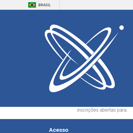
BRASIL
Home
Defesa
Eventos
Marcelo Prata
Escrito por:
Gyovanny Si
ECT abre seleção pa
bolsistas de graduaç
3 de agosto de 2026
A Escola de Ciências e Te
da Universidade Federal d
Grande do Norte (ECT) es
inscrições abertas para…
Acesso