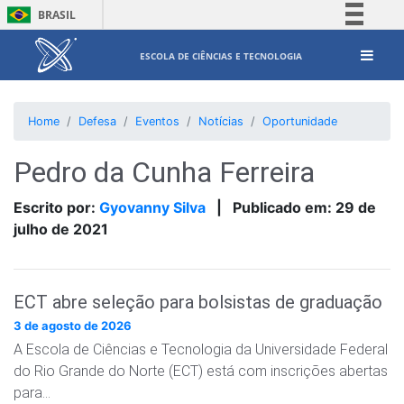
BRASIL
Simplifique!
ESCOLA DE CIÊNCIAS E TECNOLOGIA
Comunica BR
Participe
Home
Defesa
Eventos
Notícias
Oportunidade
Acesso à informação
Legislação
Pedro da Cunha Ferreira
Canais
Escrito por:
Gyovanny Silva
|
Publicado em:
29 de
julho de 2021
ECT abre seleção para bolsistas de graduação
3 de agosto de 2026
A Escola de Ciências e Tecnologia da Universidade Federal
do Rio Grande do Norte (ECT) está com inscrições abertas
para…