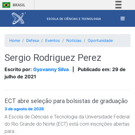
BRASIL
Simplifique!
ESCOLA DE CIÊNCIAS E TECNOLOGIA
Comunica BR
Participe
Home
Defesa
Eventos
Notícias
Oportunidade
Acesso à informação
Legislação
Sergio Rodriguez Perez
Canais
Escrito por:
Gyovanny Silva
|
Publicado em:
29 de
julho de 2021
ECT abre seleção para bolsistas de graduação
3 de agosto de 2026
A Escola de Ciências e Tecnologia da Universidade Federal
do Rio Grande do Norte (ECT) está com inscrições abertas
para…