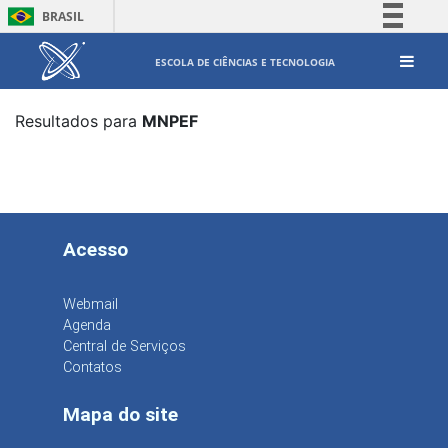
BRASIL
Simplifique!
ESCOLA DE CIÊNCIAS E TECNOLOGIA
Comunica BR
Participe
Resultados para
MNPEF
Acesso à informação
Legislação
Canais
Acesso
Webmail
Agenda
Central de Serviços
Contatos
Mapa do site