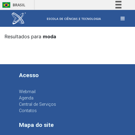
BRASIL
Simplifique!
ESCOLA DE CIÊNCIAS E TECNOLOGIA
Comunica BR
Participe
Resultados para
moda
Acesso à informação
Legislação
Canais
Acesso
Webmail
Agenda
Central de Serviços
Contatos
Mapa do site