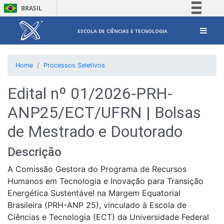
BRASIL
Simplifique!
ESCOLA DE CIÊNCIAS E TECNOLOGIA
Comunica BR
Participe
Home
Processos Seletivos
Acesso à informação
Legislação
Edital nº 01/2026-PRH-
Canais
ANP25/ECT/UFRN | Bolsas
de Mestrado e Doutorado
Descrição
A Comissão Gestora do Programa de Recursos
Humanos em Tecnologia e Inovação para Transição
Energética Sustentável na Margem Equatorial
Brasileira (PRH-ANP 25), vinculado à Escola de
Ciências e Tecnologia (ECT) da Universidade Federal