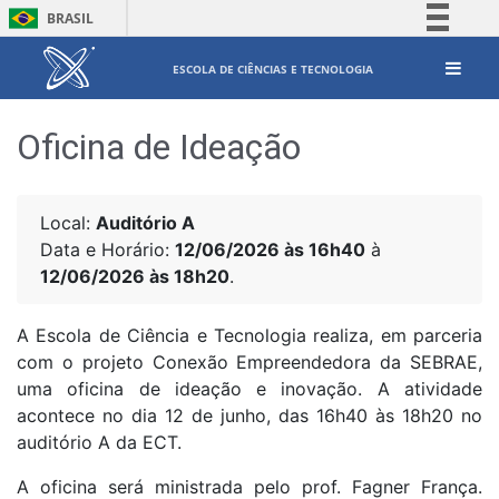
BRASIL
Simplifique!
ESCOLA DE CIÊNCIAS E TECNOLOGIA
Comunica BR
Participe
Oficina de Ideação
Acesso à informação
Legislação
Canais
Local:
Auditório A
Data e Horário:
12/06/2026 às 16h40
à
12/06/2026 às 18h20
.
A Escola de Ciência e Tecnologia realiza, em parceria
com o projeto Conexão Empreendedora da SEBRAE,
uma oficina de ideação e inovação. A atividade
acontece no dia 12 de junho, das 16h40 às 18h20 no
auditório A da ECT.
A oficina será ministrada pelo prof. Fagner França.